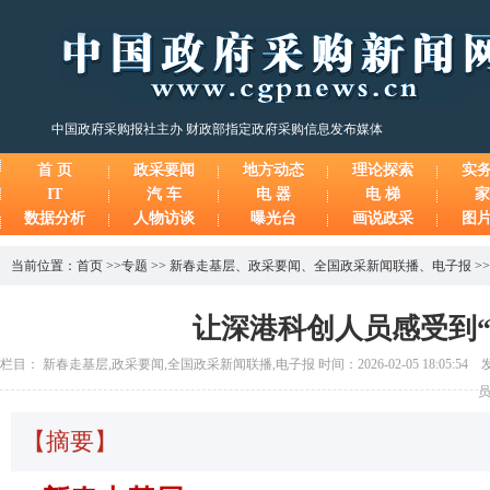
中国政府采购报社主办 财政部指定政府采购信息发布媒体
首 页
政采要闻
地方动态
理论探索
实
IT
汽 车
电 器
电 梯
家
数据分析
人物访谈
曝光台
画说政采
图
当前位置：
首页
>>
专题
>>
新春走基层
、
政采要闻
、
全国政采新闻联播
、
电子报
>
让深港科创人员感受到“
栏目： 新春走基层,政采要闻,全国政采新闻联播,电子报 时间：2026-02-05 18:05:54
员
【摘要】