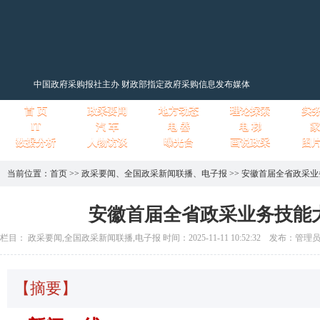
中国政府采购报社主办 财政部指定政府采购信息发布媒体
首 页
政采要闻
地方动态
理论探索
实
IT
汽 车
电 器
电 梯
家
数据分析
人物访谈
曝光台
画说政采
图
当前位置：
首页
>>
政采要闻
、
全国政采新闻联播
、
电子报
>>
安徽首届全省政采业
安徽首届全省政采业务技能
栏目： 政采要闻,全国政采新闻联播,电子报 时间：2025-11-11 10:52:32 发布：管理
【摘要】