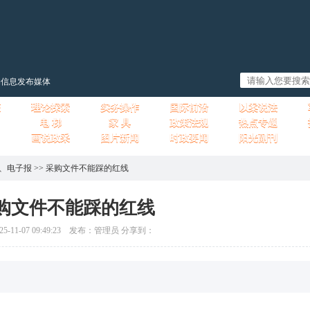
购信息发布媒体
态
理论探索
实务操作
国际前沿
以案说法
电 梯
家 具
政策法规
热点专题
画说政采
图片新闻
时政要闻
阳光副刊
、
电子报
>>
采购文件不能踩的红线
购文件不能踩的红线
11-07 09:49:23 发布：管理员 分享到：