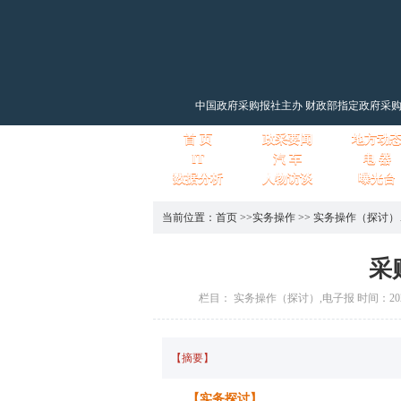
中国政府采购报社主办 财政部指定政府采
首 页
政采要闻
地方动
IT
汽 车
电 器
数据分析
人物访谈
曝光台
当前位置：
首页
>>
实务操作
>>
实务操作（探讨）
采
栏目： 实务操作（探讨）,电子报 时间：2025-
【摘要】
【实务探讨】