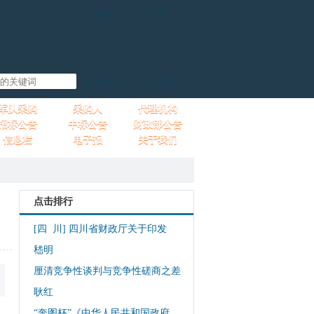
军队采购
采购人
代理机构
招标公告
中标公告
财政部公告
信息栏
电子报
关于我们
点击排行
[四 川]
四川省财政厅关于印发
嵇明
厘清竞争性谈判与竞争性磋商之差
耿红
“奔图杯”《中华人民共和国政府