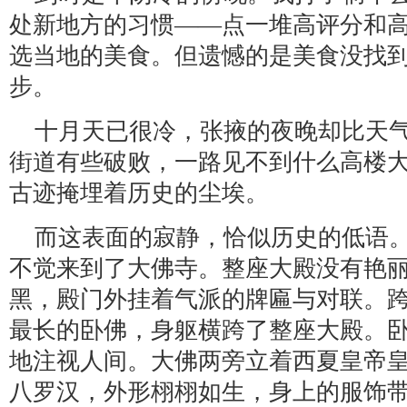
处新地方的习惯——点一堆高评分和
选当地的美食。但遗憾的是美食没找
步。
十月天已很冷，张掖的夜晚却比天
街道有些破败，一路见不到什么高楼
古迹掩埋着历史的尘埃。
而这表面的寂静，恰似历史的低语
不觉来到了大佛寺。整座大殿没有艳
黑，殿门外挂着气派的牌匾与对联。
最长的卧佛，身躯横跨了整座大殿。
地注视人间。大佛两旁立着西夏皇帝
八罗汉，外形栩栩如生，身上的服饰