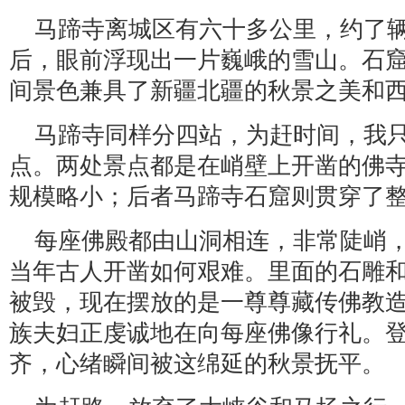
马蹄寺离城区有六十多公里，约了
后，眼前浮现出一片巍峨的雪山。石
间景色兼具了新疆北疆的秋景之美和
马蹄寺同样分四站，为赶时间，我
点。两处景点都是在峭壁上开凿的佛
规模略小；后者马蹄寺石窟则贯穿了
每座佛殿都由山洞相连，非常陡峭
当年古人开凿如何艰难。里面的石雕和
被毁，现在摆放的是一尊尊藏传佛教
族夫妇正虔诚地在向每座佛像行礼。
齐，心绪瞬间被这绵延的秋景抚平。