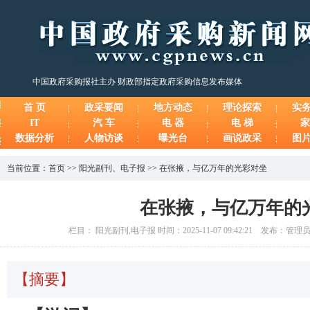
中国政府采购报社主办 财政部指定政府采购信息发布媒体
首 页
政采要闻
地方动态
理论探索
实
IT
汽 车
电 器
电 梯
家
数据分析
人物访谈
曝光台
画说政采
图
当前位置：
首页
>>
阳光副刊
、
电子报
>>
在张掖，与亿万年的光彩对坐
在张掖，与亿万年的
栏目： 阳光副刊,电子报 时间：2025-11-07 09:42:21 发布：管
【摘要】