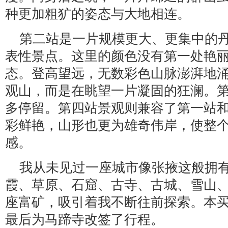
种更加粗犷的姿态与大地相连。
第二站是一片规模更大、更集中的
表性景点。这里的颜色没有第一处艳
态。登高望远，无数彩色山脉澎湃地
观山，而是在眺望一片凝固的狂澜。
多停留。第四站景观则兼容了第一站
彩鲜艳，山形也更为雄奇伟岸，使整
感。
我从未见过一座城市像张掖这般拥
霞、草原、石窟、古寺、古城、雪山
座富矿，吸引着我不断往前探索。本
最后为马蹄寺改签了行程。