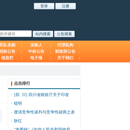
军队采购
采购人
代理机构
招标公告
中标公告
财政部公告
信息栏
电子报
关于我们
点击排行
[四 川]
四川省财政厅关于印发
嵇明
厘清竞争性谈判与竞争性磋商之差
耿红
“奔图杯”《中华人民共和国政府