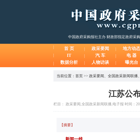
中国政府采购报社主办 财政部指定政府采
首 页
政采要闻
地方动
IT
汽 车
电 器
数据分析
人物访谈
曝光台
当前位置：
首页
>>
政采要闻
、
全国政采新闻联播
江苏公布
栏目： 政采要闻,全国政采新闻联播,电子报 时间：2025-1
【摘要】
新闻一线