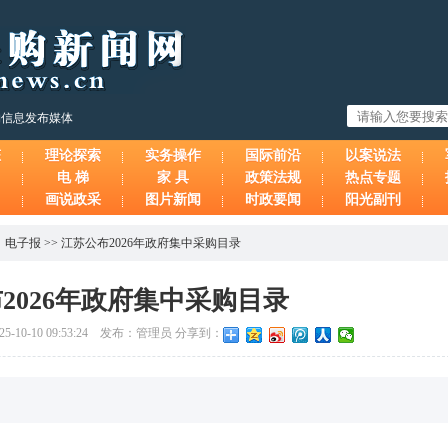
购信息发布媒体
态
理论探索
实务操作
国际前沿
以案说法
电 梯
家 具
政策法规
热点专题
画说政采
图片新闻
时政要闻
阳光副刊
、
电子报
>>
江苏公布2026年政府集中采购目录
2026年政府集中采购目录
0-10 09:53:24 发布：管理员 分享到：