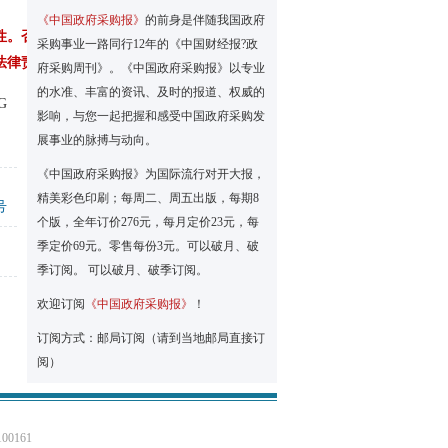
《中国政府采购报》
的前身是伴随我国政府
性。否则，
采购事业一路同行12年的《中国财经报?政
法律责任。
府采购周刊》。《中国政府采购报》以专业
的水准、丰富的资讯、及时的报道、权威的
G
影响，与您一起把握和感受中国政府采购发
展事业的脉搏与动向。
《中国政府采购报》为国际流行对开大报，
精美彩色印刷；每周二、周五出版，每期8
号
个版，全年订价276元，每月定价23元，每
季定价69元。零售每份3元。可以破月、破
季订阅。 可以破月、破季订阅。
欢迎订阅
《中国政府采购报》
！
订阅方式：邮局订阅（请到当地邮局直接订
阅）
0161