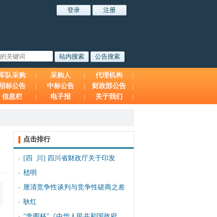
军队采购
采购人
代理机构
招标公告
中标公告
财政部公告
信息栏
电子报
关于我们
点击排行
[四 川]
四川省财政厅关于印发
嵇明
厘清竞争性谈判与竞争性磋商之差
耿红
“奔图杯”《中华人民共和国政府