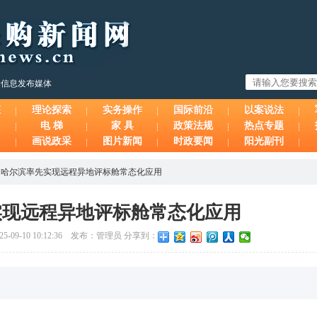
购信息发布媒体
态
理论探索
实务操作
国际前沿
以案说法
电 梯
家 具
政策法规
热点专题
画说政采
图片新闻
时政要闻
阳光副刊
>
哈尔滨率先实现远程异地评标舱常态化应用
实现远程异地评标舱常态化应用
09-10 10:12:36 发布：管理员 分享到：