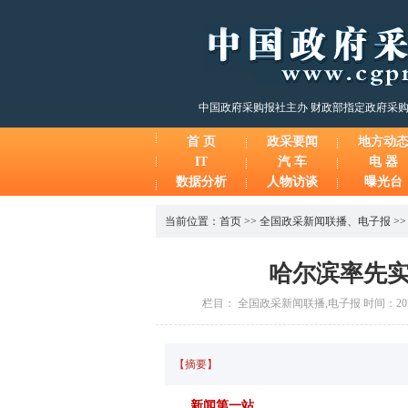
中国政府采购报社主办 财政部指定政府采
首 页
政采要闻
地方动
IT
汽 车
电 器
数据分析
人物访谈
曝光台
当前位置：
首页
>>
全国政采新闻联播
、
电子报
>
哈尔滨率先
栏目： 全国政采新闻联播,电子报 时间：2025-
【摘要】
新闻第一站