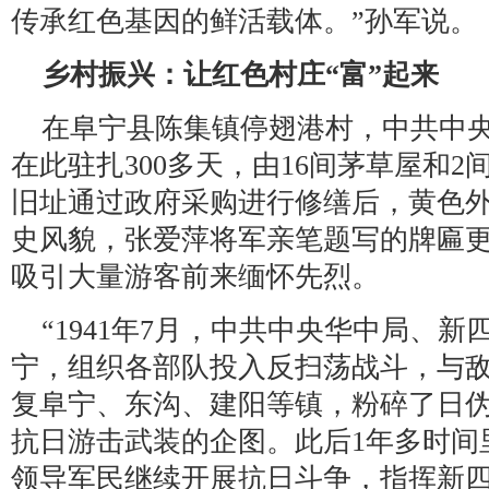
传承红色基因的鲜活载体。”孙军说。
乡村振兴：让红色村庄“富”起来
在阜宁县陈集镇停翅港村，中共中
在此驻扎300多天，由16间茅草屋和
旧址通过政府采购进行修缮后，黄色
史风貌，张爱萍将军亲笔题写的牌匾更
吸引大量游客前来缅怀先烈。
“1941年7月，中共中央华中局、
宁，组织各部队投入反扫荡战斗，与
复阜宁、东沟、建阳等镇，粉碎了日
抗日游击武装的企图。此后1年多时间
领导军民继续开展抗日斗争，指挥新四