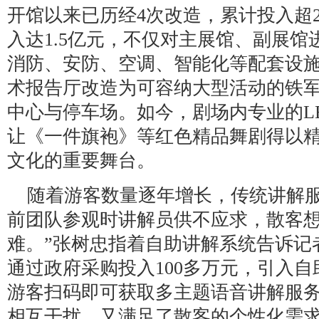
开馆以来已历经4次改造，累计投入超2
入达1.5亿元，不仅对主展馆、副展
消防、安防、空调、智能化等配套设
术报告厅改造为可容纳大型活动的铁
中心与停车场。如今，剧场内专业的L
让《一件旗袍》等红色精品舞剧得以
文化的重要舞台。
随着游客数量逐年增长，传统讲解服
前团队参观时讲解员供不应求，散客
难。”张树忠指着自助讲解系统告诉记者
通过政府采购投入100多万元，引入
游客扫码即可获取多主题语音讲解服
相互干扰，又满足了散客的个性化需