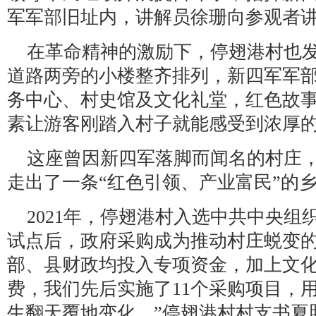
军军部旧址内，讲解员徐珊向参观者
在革命精神的激励下，停翅港村也
道路两旁的小楼整齐排列，新四军军
务中心、村史馆及文化礼堂，红色故
素让游客刚踏入村子就能感受到浓厚
这座曾因新四军落脚而闻名的村庄
走出了一条“红色引领、产业富民”的
2021年，停翅港村入选中共中央组
试点后，政府采购成为推动村庄蜕变的
部、县财政均投入专项资金，加上文
费，我们先后实施了11个采购项目，
生翻天覆地变化。”停翅港村村支书夏