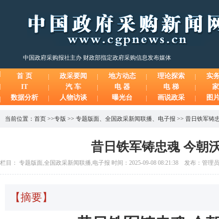
中国政府采购报社主办 财政部指定政府采购信息发布媒体
首 页
政采要闻
地方动态
理论探索
实
IT
汽 车
电 器
电 梯
家
数据分析
人物访谈
曝光台
画说政采
图
当前位置：
首页
>>
专版
>>
专题版面
、
全国政采新闻联播
、
电子报
>>
昔日铁军铸忠
昔日铁军铸忠魂 今朝
栏目： 专题版面,全国政采新闻联播,电子报 时间：2025-09-08 08:21:38 发布：管理
【摘要】