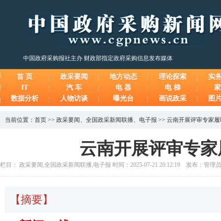
中国政府采购报社主办 财政部指定政府采购信息发布媒体
首 页
政采要闻
地方动态
理论探索
实
IT
汽 车
电 器
电 梯
家
数据分析
人物访谈
曝光台
画说政采
图
当前位置：
首页
>>
政采要闻
、
全国政采新闻联播
、
电子报
>>
云南开展评审专家履
云南开展评审专家
栏目： 政采要闻,全国政采新闻联播,电子报 时间：2025-07-21 20:12:19 发布：管理
【摘要】