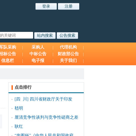
军队采购
采购人
代理机构
招标公告
中标公告
财政部公告
信息栏
电子报
关于我们
点击排行
[四 川]
四川省财政厅关于印发
嵇明
厘清竞争性谈判与竞争性磋商之差
耿红
“奔图杯”《中华人民共和国政府