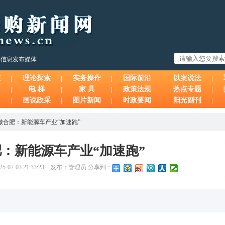
购信息发布媒体
态
理论探索
实务操作
国际前沿
以案说法
电 梯
家 具
政策法规
热点专题
画说政采
图片新闻
时政要闻
阳光副刊
徽合肥：新能源车产业“加速跑”
：新能源车产业“加速跑”
-07-03 21:33:23 发布：管理员 分享到：