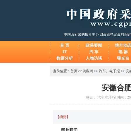
中国政府采购报社主办 财政部指定政府采
首 页
政采要闻
地方动
IT
汽 车
电 器
数据分析
人物访谈
曝光台
当前位置：
首页
>>
供应商
>>
汽车
、
电子报
>>
安
安徽合肥
栏目： 汽车,电子报 时间：2025
【摘要】
图片新闻