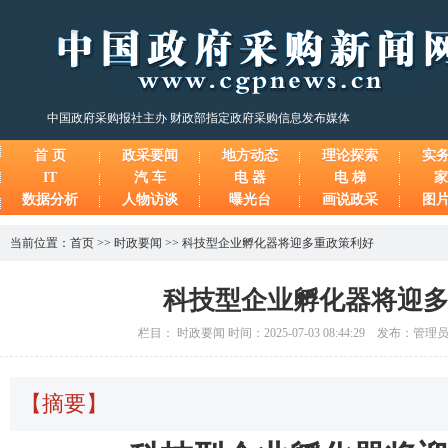
中国政府采购报社主办 财政部指定政府采购信息发布媒体
首 页
政采要闻
地方动态
理论探索
实
IT
汽 车
电 器
电 梯
家
数据分析
人物访谈
曝光台
画说政采
图
当前位置：
首页
>>
时政要闻
>>
科技型企业孵化器将迎多重政策利好
科技型企业孵化器将迎
栏目： 时政要闻 时间：2025-07-03 08:44:29 发布：管
【摘要】