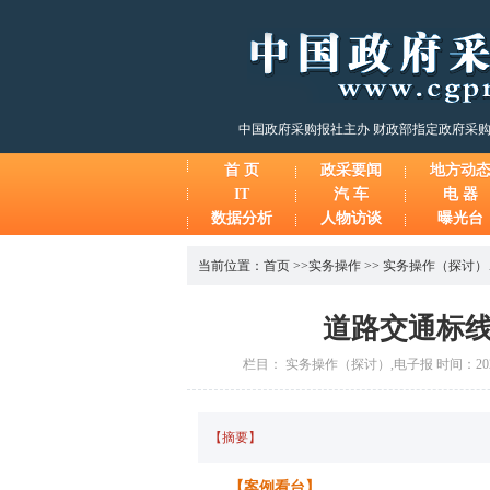
中国政府采购报社主办 财政部指定政府采
首 页
政采要闻
地方动
IT
汽 车
电 器
数据分析
人物访谈
曝光台
当前位置：
首页
>>
实务操作
>>
实务操作（探讨）
道路交通标
栏目： 实务操作（探讨）,电子报 时间：2025-
【摘要】
【案例看台】