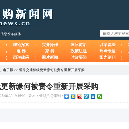
购信息发布媒体
态
理论探索
实务操作
国际前沿
以案说法
电 梯
家 具
政策法规
热点专题
画说政采
图片新闻
时政要闻
阳光副刊
、
电子报
>>
道路交通标线更新缘何被责令重新开展采购
线更新缘何被责令重新开展采购
06-30 19:16:02 发布：管理员 分享到：