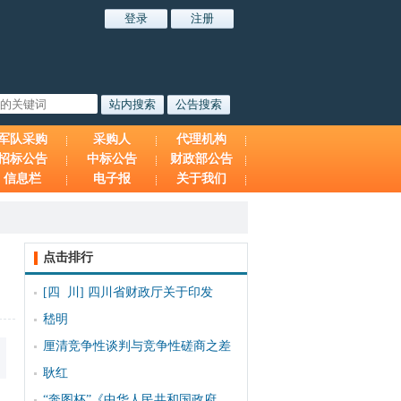
军队采购
采购人
代理机构
招标公告
中标公告
财政部公告
信息栏
电子报
关于我们
点击排行
[四 川]
四川省财政厅关于印发
嵇明
厘清竞争性谈判与竞争性磋商之差
耿红
“奔图杯”《中华人民共和国政府