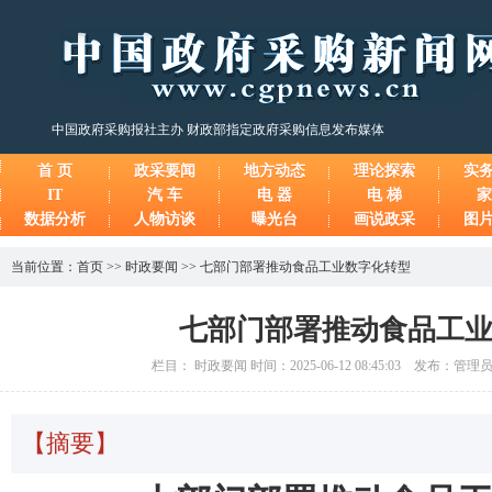
中国政府采购报社主办 财政部指定政府采购信息发布媒体
首 页
政采要闻
地方动态
理论探索
实
IT
汽 车
电 器
电 梯
家
数据分析
人物访谈
曝光台
画说政采
图
当前位置：
首页
>>
时政要闻
>>
七部门部署推动食品工业数字化转型
七部门部署推动食品工
栏目： 时政要闻 时间：2025-06-12 08:45:03 发布：管
【摘要】