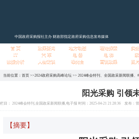
中国政府采购报社主办 财政部指定政府采购信息发布媒体
首 页
政采要闻
地方动态
理论探索
实
IT
汽 车
电 器
电 梯
家
数据分析
人物访谈
曝光台
画说政采
图
当前位置：
首页
>>
2024政府采购高峰论坛
>>
2024峰会特刊
、
全国政采新闻联播
、
阳光采购 引领
栏目： 2024峰会特刊,全国政采新闻联播,电子报 时间：2025-04-21 21:28:36 发布
【摘要】