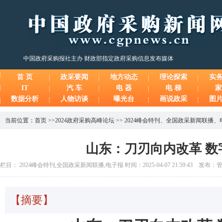
中国政府采购报社主办 财政部指定政府采购信息发布媒体
首 页
政采要闻
地方动态
理论探索
实
IT
汽 车
电 器
电 梯
家
数据分析
人物访谈
曝光台
画说政采
图
当前位置：
首页
>>
2024政府采购高峰论坛
>>
2024峰会特刊
、
全国政采新闻联播
、
山东：刀刃向内改革 数
栏目： 2024峰会特刊,全国政采新闻联播,电子报 时间：2025-04-07 21:59:43 发布
【摘要】