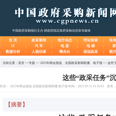
中国政府采购报社主办 财政部指定政府采购信息发布媒体
首 页
政采要闻
地方动态
理论探索
实
IT
汽 车
电 器
电 梯
家
数据分析
人物访谈
曝光台
画说政采
图
当前位置：
首页
>>
专题
>>
2025年两会报道
、
全国政采新闻联播
、
电子报
>>
这些“
这些“政采任务”
栏目： 2025年两会报道,全国政采新闻联播,电子报 时间：2025-03-11 01:16:03 发
【摘要】