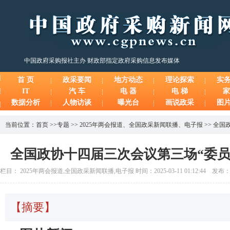
中国政府采购报社主办 财政部指定政府采购信息发布媒体
首 页
政采要闻
地方动态
理论探索
实
IT
汽 车
电 器
电 梯
家
数据分析
人物访谈
曝光台
画说政采
图
当前位置：
首页
>>
专题
>>
2025年两会报道
、
全国政采新闻联播
、
电子报
>>
全国
全国政协十四届三次会议第三场“委员
栏目： 2025年两会报道,全国政采新闻联播,电子报 时间：2025-03-11 01:12:44 发
【摘要】