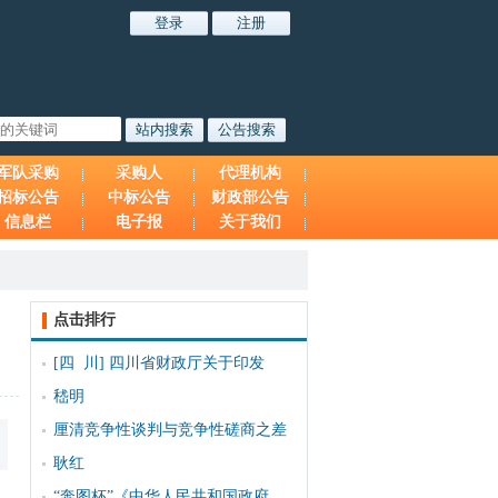
军队采购
采购人
代理机构
招标公告
中标公告
财政部公告
信息栏
电子报
关于我们
点击排行
[四 川]
四川省财政厅关于印发
嵇明
厘清竞争性谈判与竞争性磋商之差
耿红
“奔图杯”《中华人民共和国政府