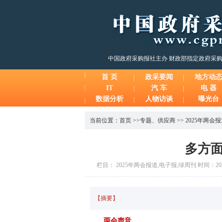
中国政府采购报社主办 财政部指定政府采
首 页
政采要闻
地方动
IT
汽 车
电 器
数据分析
人物访谈
曝光台
当前位置：
首页
>>
专题
、
供应商
>>
2025年两会
多方
栏目： 2025年两会报道,电子报,绿周刊 时间：2025
【摘要】
两会声音