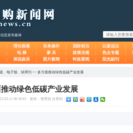
购信息发布媒体
态
理论探索
实务操作
国际前沿
以案说法
电 梯
家 具
政策法规
热点专题
画说政采
图片新闻
时政要闻
阳光副刊
报道
、
电子报
、
绿周刊
>>
多方面推动绿色低碳产业发展
面推动绿色低碳产业发展
-03-11 00:30:03 发布：管理员 分享到：