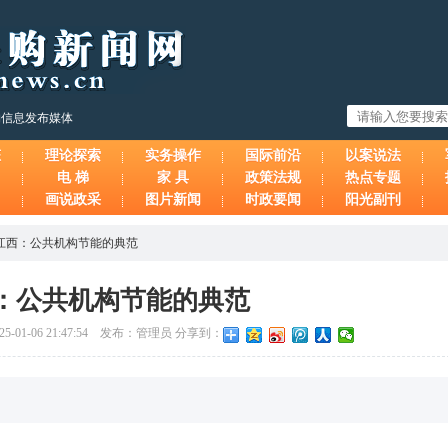
购信息发布媒体
态
理论探索
实务操作
国际前沿
以案说法
电 梯
家 具
政策法规
热点专题
画说政采
图片新闻
时政要闻
阳光副刊
江西：公共机构节能的典范
：公共机构节能的典范
-01-06 21:47:54 发布：管理员 分享到：