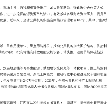
、市场主导，通过积极宣传推广、加大政策激励、强化政企合作等方式，
作，进一步挖掘能源资源节约潜力，有效减轻各级财政资金压力，提升节
发展。近年来，全省公共机构实施合同能源管理项目182个，其中，能源
域、重点用能单位、重点用能部位，推动公共机构加大围护结构、供热制
加快淘汰一批高耗能高排放用能设施设备，带头推广运用节能降碳新技
、浅层地热能等可再生能源，鼓励建设光储充等一体化项目，推进能源利
局带头采用自发自用、余电上网模式，在省行政中心建设光伏车棚和地面
千瓦，年发电量可达240万千瓦时。2023年，全省公共机构推广太阳能面积
、电等清洁能源消费比例占全省公共机构用能比重达91%，同比2020年提
碳普惠建设，江西省从2021年起在省直机关、南昌市、抚州市创新开展绿