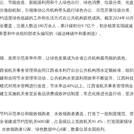
公、节能改造、新能源利用和个人绿色出行、绿色消费、垃圾分类、光盘
分激励机制，引领推动公共机构带头践行绿色办公、示范开展垃圾分类、
适度绿色低碳的工作和生活方式在公共机构蔚然成风。截至2024年10月
覆盖，注册人数达186万余人，累计碳积分9.7亿个，初步核算实现碳减
改革委和中央组织部牵头编写的《碳达峰碳中和案例选》。
领，发挥示范表率作用，让绿色发展成为全省公共机构最亮丽的底色。
西省机关事务管理局会同江西省水利厅出台公共机构用水定额标准，组织
建和合同节水管理等活动，公共机构水资源利用效率不断提升。江西科技
模式对用水管网进行改造，节水率达40%以上。江西省机关事务管理局会
建立实施机关食堂反食品浪费成效评估制度，常态化推进光盘行动，坚决
节约示范单位和能效领跑者、水效领跑者遴选，打造了一批制度规范、管
省建成节约型机关6083家，占县级以上党政机关91.4%；打造国家级绿
、水效领跑者12家、绿色数据中心8家，数量位居全国前列。