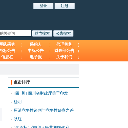
军队采购
采购人
代理机构
招标公告
中标公告
财政部公告
信息栏
电子报
关于我们
点击排行
[四 川]
四川省财政厅关于印发
嵇明
厘清竞争性谈判与竞争性磋商之差
耿红
“奔图杯”《中华人民共和国政府