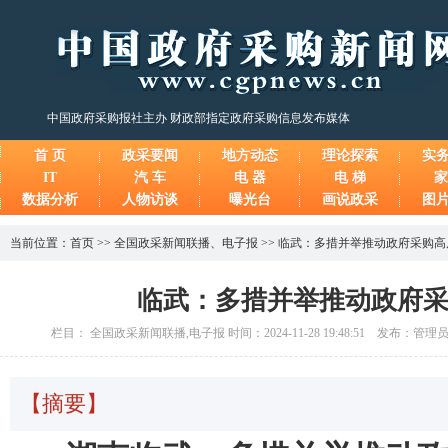
中国政府采购报社主办 财政部指定政府采购信息发布媒体
首 页
政采要闻
地方动态
理论探索
实
IT
汽 车
电 器
电 梯
家
数据分析
人物访谈
曝光台
画说政采
图
当前位置：
首页
>>
全国政采新闻联播
、
电子报
>>
临武：多措并举推动政府采购高
临武：多措并举推动政府
栏目： 全国政采新闻联播,电子报 时间：2024-11-28 19:48:51 发布：管理
【摘要】