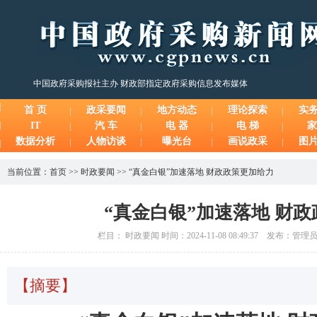
中国政府采购报社主办 财政部指定政府采购信息发布媒体
首 页
政采要闻
地方动态
理论探索
实
IT
汽 车
电 器
电 梯
家
数据分析
人物访谈
曝光台
画说政采
图
当前位置：
首页
>>
时政要闻
>>
“真金白银”加速落地 财政政策更加给力
“真金白银”加速落地 财
栏目： 时政要闻 时间：2024-11-08 08:49:37 发布：管
【摘要】