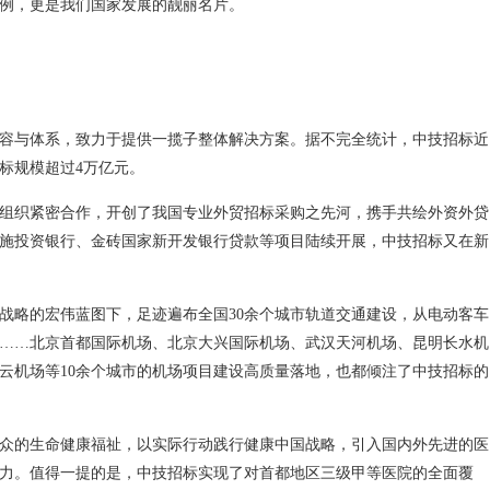
例，更是我们国家发展的靓丽名片。
容与体系，致力于提供一揽子整体解决方案。据不完全统计，中技招标近
招标规模超过4万亿元。
组织紧密合作，开创了我国专业外贸招标采购之先河，携手共绘外资外贷
施投资银行、金砖国家新开发银行贷款等项目陆续开展，中技招标又在新
战略的宏伟蓝图下，足迹遍布全国30余个城市轨道交通建设，从电动客车
……北京首都国际机场、北京大兴国际机场、武汉天河机场、昆明长水机
云机场等10余个城市的机场项目建设高质量落地，也都倾注了中技招标的
众的生命健康福祉，以实际行动践行健康中国战略，引入国内外先进的医
力。值得一提的是，中技招标实现了对首都地区三级甲等医院的全面覆