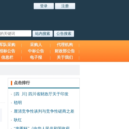
军队采购
采购人
代理机构
招标公告
中标公告
财政部公告
信息栏
电子报
关于我们
点击排行
[四 川]
四川省财政厅关于印发
嵇明
厘清竞争性谈判与竞争性磋商之差
耿红
“奔图杯”《中华人民共和国政府