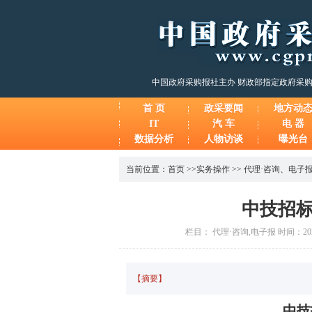
中国政府采购报社主办 财政部指定政府采
首 页
政采要闻
地方动
IT
汽 车
电 器
数据分析
人物访谈
曝光台
当前位置：
首页
>>
实务操作
>>
代理·咨询
、
电子
中技招标
栏目： 代理·咨询,电子报 时间：2024
【摘要】
中技