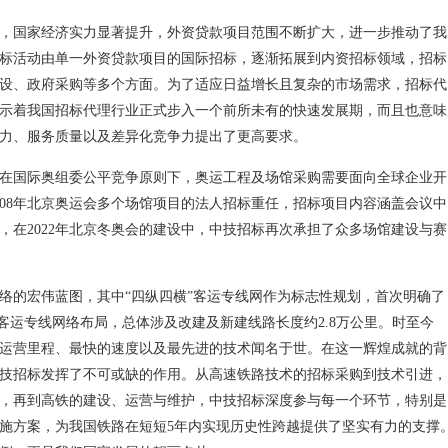
期，国家经济实力显著提升，外资贷款项目范围不断扩大，进一步推动了我
标活动由单一外资贷款项目的国际招标，逐渐拓展到内资招标领域，招标
设、政府采购等多个方面。为了适应日益增长且复杂的市场需求，招标代
示着我国招标代理行业正式步入一个前所未有的快速发展期，而且也意味
力、服务质量以及差异化竞争力提出了更高要求。
在国际奥组委公平竞争原则下，奥运工程及场馆采购需要面向全球企业开
008年北京奥运会多个场馆项目的法人招标重任，招标项目内容涵盖会议中
，在2022年北京冬奥会的建设中，中技招标再次承担了众多场馆建设与赛
网络的宏伟蓝图，其中“四纵四横”客运专线网作为标志性规划，首次明确了
上的客运专线网络布局，总体涉及改建及新建线路长度约2.8万公里。时至今
运营里程、最快的速度以及最先进的技术闻名于世。在这一辉煌成就的背
技招标发挥了不可或缺的作用。从高速铁路技术的招标采购到技术引进，
，再到高铁的建设、运营与维护，中技招标深度参与每一个环节，特别是
施方案，为我国铁路在短短5年内实现历史性跨越提供了坚实有力的支撑