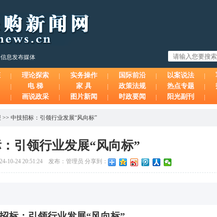
购信息发布媒体
态
理论探索
实务操作
国际前沿
以案说法
电 梯
家 具
政策法规
热点专题
画说政采
图片新闻
时政要闻
阳光副刊
报
>>
中技招标：引领行业发展“风向标”
：引领行业发展“风向标”
-10-24 20:51:24 发布：管理员 分享到：
招标：引领行业发展“风向标”