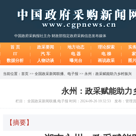
中国政府采购报社主办 财政部指定政府采购信息发布媒体
首 页
政采要闻
地方动态
理论探索
实
IT
汽 车
电 器
电 梯
家
数据分析
人物访谈
曝光台
画说政采
图
当前位置：
首页
>>
全国政采新闻联播
、
电子报
>>
永州：政采赋能助力乡村振兴
永州：政采赋能助力
栏目： 全国政采新闻联播,电子报 时间：2024-09-26 19:32:53 发布：管理
【摘要】