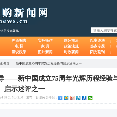
购信息发布媒体
态
理论探索
实务操作
国际前沿
以案说法
电 梯
家 具
政策法规
热点专题
画说政采
图片新闻
时政要闻
阳光副刊
面领导——新中国成立75周年光辉历程经验与启示述评之一
导——新中国成立75周年光辉历程经验
启示述评之一
-09-25 10:42:00 发布：管理员 分享到：