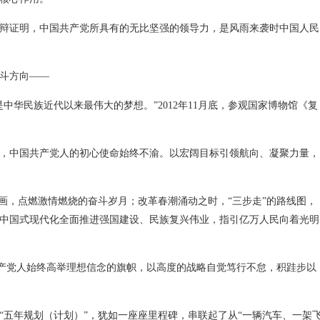
雄辩证明，中国共产党所具有的无比坚强的领导力，是风雨来袭时中国人民
斗方向——
中华民族近代以来最伟大的梦想。”2012年11月底，参观国家博物馆《复
，中国共产党人的初心使命始终不渝。以宏阔目标引领航向、凝聚力量，
擘画，点燃激情燃烧的奋斗岁月；改革春潮涌动之时，“三步走”的路线图，
中国式现代化全面推进强国建设、民族复兴伟业，指引亿万人民向着光明
国共产党人始终高举理想信念的旗帜，以高度的战略自觉笃行不怠，积跬步以
“五年规划（计划）”，犹如一座座里程碑，串联起了从“一辆汽车、一架