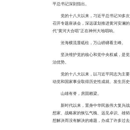
平总书记深刻指出。
党的十八大以来，习近平总书记30多
召开专题座谈会，深远谋划推进黄河安澜的
代“黄河大合唱”正在神州大地唱响。
沧海横流显砥柱，万山磅礴看主峰。
坚决维护党的核心和党中央权威，是党
治优势。
党的十八大以来，以习近平同志为主要
动党和国家事业取得历史性成就、发生历史
山雄有脊，房固赖梁。
新时代以来，置身中华民族伟大复兴战
想家、战略家的恢弘气魄、远见卓识、雄韬
想解决而没有解决的难题，办成了许多过去