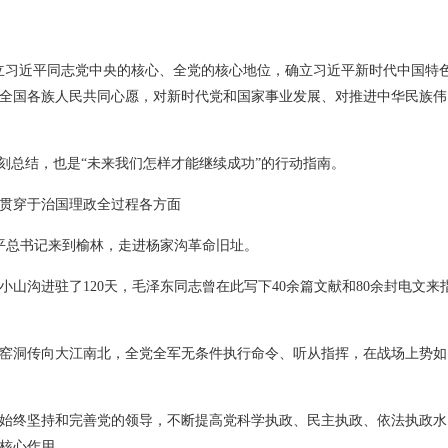
立习近平同志党中央的核心、全党的核心地位，确立习近平新时代中国特
全国各族人民共同心愿，对新时代党和国家事业发展、对推进中华民族伟
刻总结，也是“未来我们怎样才能继续成功”的行动指南。
贯穿于治国理政全过程各方面
习近平总书记来到榆林，走进杨家沟革命旧址。
小山沟进驻了120天，毛泽东同志曾在此写下40余篇文献和80余封电文来
窑洞传向大江南北，全党全军无条件执行命令、听从指挥，在战场上势如
始终坚持和完善党的领导，不断提高党科学执政、民主执政、依法执政水
核心作用。