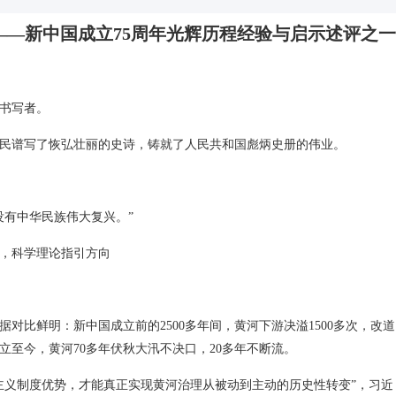
——新中国成立75周年光辉历程经验与启示述评之一
书写者。
人民谱写了恢弘壮丽的史诗，铸就了人民共和国彪炳史册的伟业。
没有中华民族伟大复兴。”
，科学理论指引方向
对比鲜明：新中国成立前的2500多年间，黄河下游决溢1500多次，改道
立至今，黄河70多年伏秋大汛不决口，20多年不断流。
主义制度优势，才能真正实现黄河治理从被动到主动的历史性转变”，习近