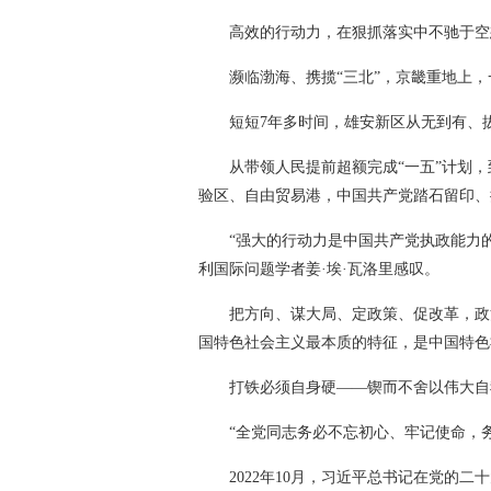
高效的行动力，在狠抓落实中不驰于空
濒临渤海、携揽“三北”，京畿重地上，
短短7年多时间，雄安新区从无到有、
从带领人民提前超额完成“一五”计划
验区、自由贸易港，中国共产党踏石留印、
“强大的行动力是中国共产党执政能力
利国际问题学者姜·埃·瓦洛里感叹。
把方向、谋大局、定政策、促改革，政
国特色社会主义最本质的特征，是中国特色
打铁必须自身硬——锲而不舍以伟大自
“全党同志务必不忘初心、牢记使命，
2022年10月，习近平总书记在党的二