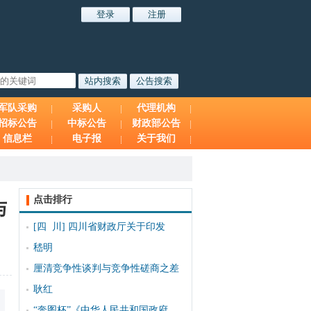
军队采购
采购人
代理机构
招标公告
中标公告
财政部公告
信息栏
电子报
关于我们
点击排行
与
[四 川]
四川省财政厅关于印发
嵇明
厘清竞争性谈判与竞争性磋商之差
耿红
“奔图杯”《中华人民共和国政府