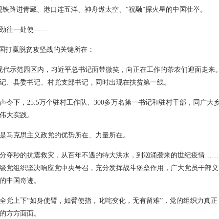
现铁路进青藏、港口连五洋、神舟遨太空、“祝融”探火星的中国壮举。
劲往一处使——
中国打赢脱贫攻坚战的关键所在：
茶业现代示范园区内，习近平总书记面带微笑，向正在工作的茶农们迎面走来
记、县委书记、村党支部书记，同时出现在扶贫第一线。
令下，25.5万个驻村工作队、300多万名第一书记和驻村干部，同广大
伟大实践。
是马克思主义政党的优势所在、力量所在。
争分夺秒的抗震救灾，从百年不遇的特大洪水，到汹涌袭来的世纪疫情……
级党组织坚决响应党中央号召，充分发挥战斗堡垒作用，广大党员干部义
的中国奇迹。
全党上下“如身使臂，如臂使指，叱咤变化，无有留难”，党的组织力真正
的方方面面。