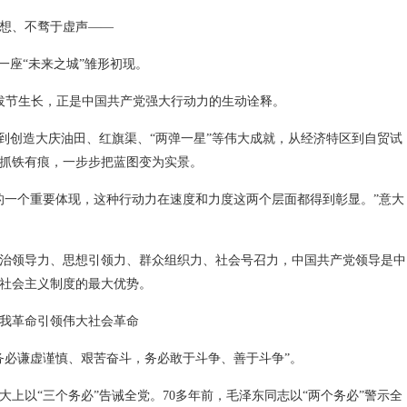
想、不骛于虚声——
一座“未来之城”雏形初现。
拔节生长，正是中国共产党强大行动力的生动诠释。
，到创造大庆油田、红旗渠、“两弹一星”等伟大成就，从经济特区到自贸试
抓铁有痕，一步步把蓝图变为实景。
的一个重要体现，这种行动力在速度和力度这两个层面都得到彰显。”意大
治领导力、思想引领力、群众组织力、社会号召力，中国共产党领导是中
社会主义制度的最大优势。
我革命引领伟大社会革命
务必谦虚谨慎、艰苦奋斗，务必敢于斗争、善于斗争”。
十大上以“三个务必”告诫全党。70多年前，毛泽东同志以“两个务必”警示全