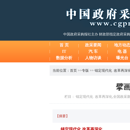
中国政府采购报社主办 财政部指定政府采
首 页
政采要闻
地方动
IT
汽 车
电 器
数据分析
人物访谈
曝光台
当前位置：
首页
>>
专版
>>
锚定现代化 改革再深
擘
栏目： 锚定现代化 改革再深化,全国政采新闻联
【摘要】
锚定现代化 改革再深化