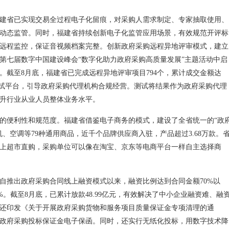
建省已实现交易全过程电子化留痕，对采购人需求制定、专家抽取使用、
动态监管。同时，福建省持续创新电子化监管应用场景，有效规范开评标
远程监控，保证音视频档案完整。创新政府采购远程异地评审模式，建立
第七届数字中国建设峰会“数字化助力政府采购高质量发展”主题活动中启
。截至8月底，福建省已完成远程异地评审项目794个，累计成交金额达
线测试平台，引导政府采购代理机构合规经营。测试将结果作为政府采购代理
升行业从业人员整体业务水平。
的便利性和规范度。福建省借鉴电子商务的模式，建设了全省统一的“政
、空调等79种通用商品，近千个品牌供应商入驻，产品超过3.68万款。
网上超市直购，采购单位可以像在淘宝、京东等电商平台一样自主选择商
自推出政府采购合同线上融资模式以来，融资比例达到合同金额70%以
5%。截至8月底，已累计放款48.99亿元，有效解决了中小企业融资难、融
还印发《关于开展政府采购货物和服务项目质量保证金专项清理的通
政府采购投标保证金电子保函。同时，还实行无纸化投标，用数字技术降