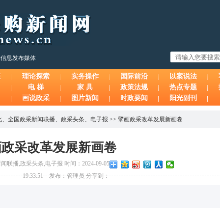
购信息发布媒体
态
理论探索
实务操作
国际前沿
以案说法
电 梯
家 具
政策法规
热点专题
画说政采
图片新闻
时政要闻
阳光副刊
化
、
全国政采新闻联播
、
政采头条
、
电子报
>>
擘画政采改革发展新画卷
画政采改革发展新画卷
播,政采头条,电子报 时间：2024-09-05
19:33:51 发布：管理员 分享到：