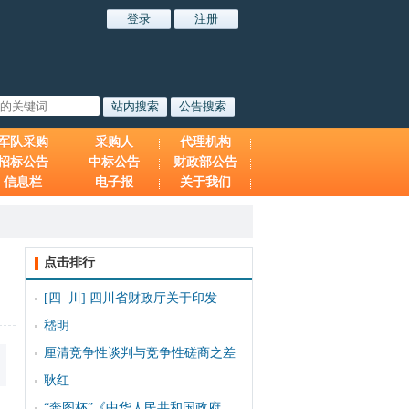
军队采购
采购人
代理机构
招标公告
中标公告
财政部公告
信息栏
电子报
关于我们
点击排行
[四 川]
四川省财政厅关于印发
嵇明
厘清竞争性谈判与竞争性磋商之差
耿红
“奔图杯”《中华人民共和国政府