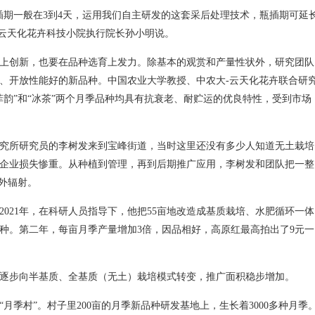
插期一般在3到4天，运用我们自主研发的这套采后处理技术，瓶插期可延
-云天化花卉科技小院执行院长孙小明说。
上创新，也要在品种选育上发力。除基本的观赏和产量性状外，研究团队
、开放性能好的新品种。中国农业大学教授、中农大-云天化花卉联合研
菲韵”和“冰茶”两个月季品种均具有抗衰老、耐贮运的优良特性，受到市场
卉研究所研究员的李树发来到宝峰街道，当时这里还没有多少人知道无土栽培
企业损失惨重。从种植到管理，再到后期推广应用，李树发和团队把一整
外辐射。
021年，在科研人员指导下，他把55亩地改造成基质栽培、水肥循环一体
种。第二年，每亩月季产量增加3倍，因品相好，高原红最高拍出了9元一
逐步向半基质、全基质（无土）栽培模式转变，推广面积稳步增加。
月季村”。村子里200亩的月季新品种研发基地上，生长着3000多种月季