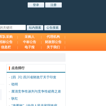
军队采购
采购人
代理机构
招标公告
中标公告
财政部公告
信息栏
电子报
关于我们
点击排行
[四 川]
四川省财政厅关于印发
嵇明
厘清竞争性谈判与竞争性磋商之差
耿红
“奔图杯”《中华人民共和国政府