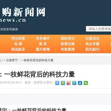
购信息发布媒体
态
理论探索
实务操作
国际前沿
以案说法
电 梯
家 具
政策法规
热点专题
画说政采
图片新闻
时政要闻
阳光副刊
化
>>
云南晋宁：一枝鲜花背后的科技力量
：一枝鲜花背后的科技力量
09-03 09:39:11 发布：管理员 分享到：
晋宁：一枝鲜花背后的科技力量