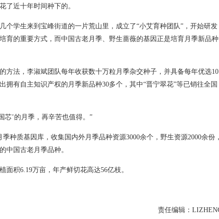
花了近十年时间种下的。
着几个学生来到宝峰街道的一片荒山里，成立了“小艾育种团队”，开始研发
培育的重要方式，而中国古老月季、野生蔷薇的基因正是培育月季新品种
的方法，李淑斌团队每年收获数十万粒月季杂交种子，并具备每年优选10
出拥有自主知识产权的月季新品种30多个，其中“晋宁翠花”等已销往全国
国芯’的月季，再辛苦也值得。”
月季种质基因库，收集国内外月季品种资源3000余个，野生资源2000余份
贵的中国古老月季品种。
面积6.19万亩，年产鲜切花高达56亿枝。
责任编辑：LIZHEN