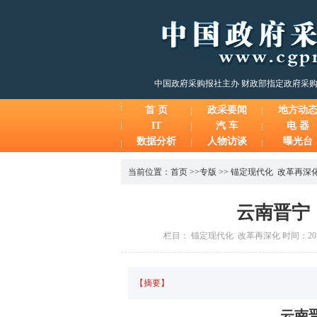
中国政府采购报社主办 财政部指定政府采
首 页
政采要闻
地方动
IT
汽 车
电 器
数据分析
人物访谈
曝光台
当前位置：
首页
>>
专版
>>
锚定现代化 改革再深
云南晋宁
栏目： 锚定现代化 改革再深化 时间：2024-
【摘要】
云南