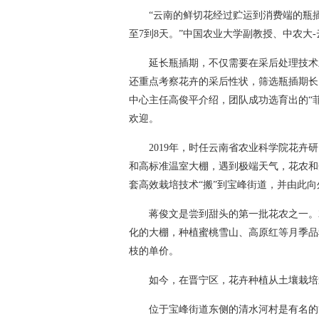
“云南的鲜切花经过贮运到消费端的瓶
至7到8天。”中国农业大学副教授、中农大
延长瓶插期，不仅需要在采后处理技术
还重点考察花卉的采后性状，筛选瓶插期长
中心主任高俊平介绍，团队成功选育出的“
欢迎。
2019年，时任云南省农业科学院花
和高标准温室大棚，遇到极端天气，花农和
套高效栽培技术“搬”到宝峰街道，并由此向
蒋俊文是尝到甜头的第一批花农之一。2
化的大棚，种植蜜桃雪山、高原红等月季品
枝的单价。
如今，在晋宁区，花卉种植从土壤栽培
位于宝峰街道东侧的清水河村是有名的“