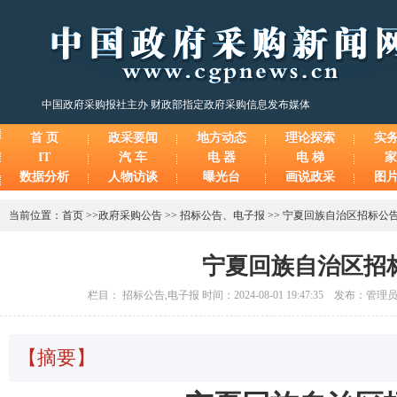
中国政府采购报社主办 财政部指定政府采购信息发布媒体
首 页
政采要闻
地方动态
理论探索
实
IT
汽 车
电 器
电 梯
家
数据分析
人物访谈
曝光台
画说政采
图
当前位置：
首页
>>
政府采购公告
>>
招标公告
、
电子报
>>
宁夏回族自治区招标公
宁夏回族自治区招
栏目： 招标公告,电子报 时间：2024-08-01 19:47:35 发布：管
【摘要】