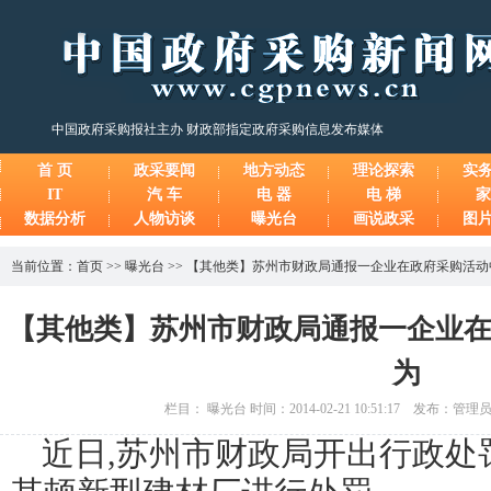
中国政府采购报社主办 财政部指定政府采购信息发布媒体
首 页
政采要闻
地方动态
理论探索
实
IT
汽 车
电 器
电 梯
家
数据分析
人物访谈
曝光台
画说政采
图
当前位置：
首页
>>
曝光台
>>
【其他类】苏州市财政局通报一企业在政府采购活动
【其他类】苏州市财政局通报一企业
为
栏目： 曝光台 时间：2014-02-21 10:51:17 发布：管
近日
,
苏州市财政局开出行政处