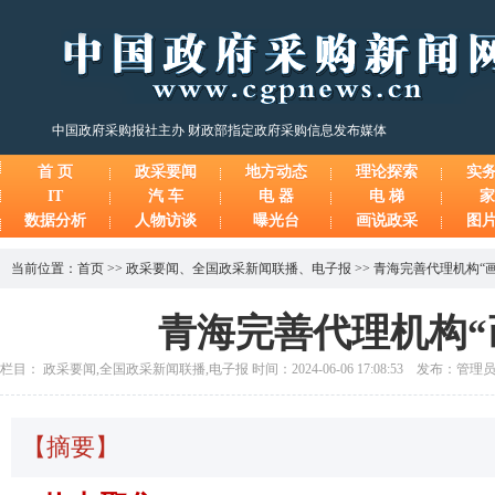
中国政府采购报社主办 财政部指定政府采购信息发布媒体
首 页
政采要闻
地方动态
理论探索
实
IT
汽 车
电 器
电 梯
家
数据分析
人物访谈
曝光台
画说政采
图
当前位置：
首页
>>
政采要闻
、
全国政采新闻联播
、
电子报
>>
青海完善代理机构“画
青海完善代理机构“
栏目： 政采要闻,全国政采新闻联播,电子报 时间：2024-06-06 17:08:53 发布：管理
【摘要】