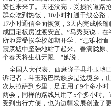
资也来来了。天还没亮，受损的道路抢
群众吃到热饭，10小时打通干线公路，
17小时通信全面恢复，3天内完成帐篷
成固定板房过渡安置。”马秀英说，在半
所地震受损学校如期开学。“患难相恤
震废墟中坚强地站了起来。春满陇原
个春天将生机无限。”她说。
全国人大代表、西藏隆子县斗玉珞
诉记者，斗玉珞巴民族乡是边境乡，山高
次从拉萨到乡里，足足用了9个多小时
两会，同样的路线只用了5个多小时。
受到出行方便，也为边疆发展创造了