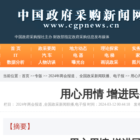
中国政府采购报社主办 财政部指定政府采购信息发布媒体
首 页
政采要闻
地方动态
理论探索
实
IT
汽 车
电 器
电 梯
家
数据分析
人物访谈
曝光台
画说政采
图
当前位置：
首页
>>
专版
>>
2024年两会报道
、
全国政采新闻联播
、
电子报
>>
用心
用心用情 增进
栏目： 2024年两会报道 ,全国政采新闻联播,电子报 时间：2024-03-12 00:44:18
【摘要】