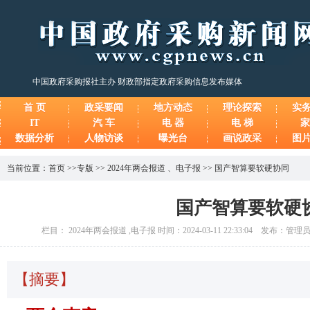
中国政府采购报社主办 财政部指定政府采购信息发布媒体
首 页
政采要闻
地方动态
理论探索
实
IT
汽 车
电 器
电 梯
家
数据分析
人物访谈
曝光台
画说政采
图
当前位置：
首页
>>
专版
>>
2024年两会报道
、
电子报
>>
国产智算要软硬协同
国产智算要软硬
栏目： 2024年两会报道 ,电子报 时间：2024-03-11 22:33:04 发布：管
【摘要】