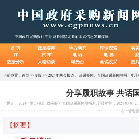
中国政府采购报社主办 财政部指定政府采购信息发布媒体
首 页
政采要闻
地方动态
理论探索
实
IT
汽 车
电 器
电 梯
家
数据分析
人物访谈
曝光台
画说政采
图
当前位置：
首页
>>
专版
>>
2024年两会报道
、
政采要闻
、
全国政采新闻联播
、
电子
分享履职故事 共话
栏目： 2024年两会报道 ,政采要闻,全国政采新闻联播,电子报 时间：2024-03-07 23:
布：管理员
【摘要】