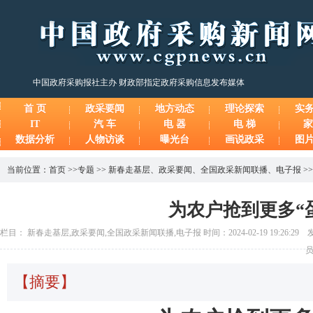
中国政府采购报社主办 财政部指定政府采购信息发布媒体
首 页
政采要闻
地方动态
理论探索
实
IT
汽 车
电 器
电 梯
家
数据分析
人物访谈
曝光台
画说政采
图
当前位置：
首页
>>
专题
>>
新春走基层
、
政采要闻
、
全国政采新闻联播
、
电子报
>
为农户抢到更多“
栏目： 新春走基层,政采要闻,全国政采新闻联播,电子报 时间：2024-02-19 19:26:29
员
【摘要】