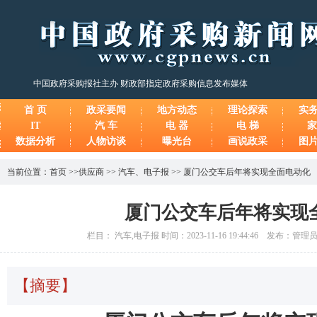
中国政府采购报社主办 财政部指定政府采购信息发布媒体
首 页
政采要闻
地方动态
理论探索
实
IT
汽 车
电 器
电 梯
家
数据分析
人物访谈
曝光台
画说政采
图
当前位置：
首页
>>
供应商
>>
汽车
、
电子报
>>
厦门公交车后年将实现全面电动化
厦门公交车后年将实现
栏目： 汽车,电子报 时间：2023-11-16 19:44:46 发布：管
【摘要】