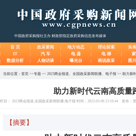
中国政府采购报社主办 财政部指定政府采购信息发布媒体
首 页
政采要闻
地方动态
理论探索
实
IT
汽 车
电 器
电 梯
家
数据分析
人物访谈
曝光台
画说政采
图
当前位置：
首页
>>
专题
>>
2023两会报道
、
全国政采新闻联播
、
电子报
>>
助力新
助力新时代云南高质量
栏目： 2023两会报道,全国政采新闻联播,电子报 时间：2023-03-06 23:16:44 发布
【摘要】