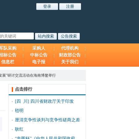
军队采购
采购人
代理机构
招标公告
中标公告
财政部公告
信息栏
电子报
关于我们
发展”研讨交流活动在海南博鳌举行
点击排行
[四 川]
四川省财政厅关于印发
嵇明
厘清竞争性谈判与竞争性磋商之差
耿红
“奔图杯”《中华人民共和国政府