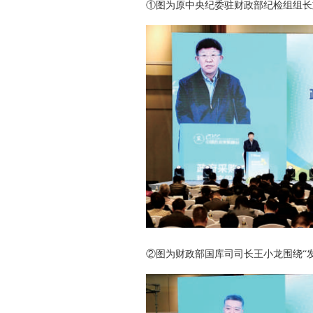
①图为原中央纪委驻财政部纪检组组长
②图为财政部国库司司长王小龙围绕“