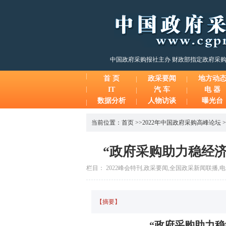
中国政府采购报社主办 财政部指定政府采
首 页
政采要闻
地方动
IT
汽 车
电 器
数据分析
人物访谈
曝光台
当前位置：
首页
>>
2022年中国政府采购高峰论坛
>
“政府采购助力稳经
栏目： 2022峰会特刊,政采要闻,全国政采新闻联播,电子报 时
【摘要】
“政府采购助力