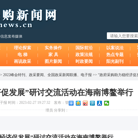
购信息发布媒体
态
理论探索
实务操作
国际前沿
以案说法
电 梯
家 具
政策法规
热点专题
画说政采
图片新闻
时政要闻
阳光副刊
>
2022峰会特刊
、
政采要闻
、
全国政采新闻联播
、
电子报
>>
“政府采购助力稳经济促
济促发展”研讨交流活动在海南博鳌举行
间：2023-02-27 19:27:32 发布：管
理员 分享到：
稳经济促发展”研讨交流活动在海南博鳌举行