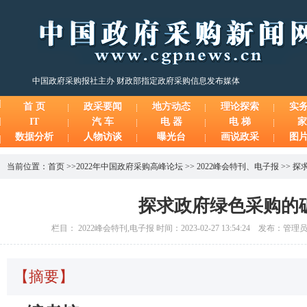
中国政府采购报社主办 财政部指定政府采购信息发布媒体
首 页
政采要闻
地方动态
理论探索
实
IT
汽 车
电 器
电 梯
家
数据分析
人物访谈
曝光台
画说政采
图
当前位置：
首页
>>
2022年中国政府采购高峰论坛
>>
2022峰会特刊
、
电子报
>>
探
探求政府绿色采购的
栏目： 2022峰会特刊,电子报 时间：2023-02-27 13:54:24 发布：管
【摘要】