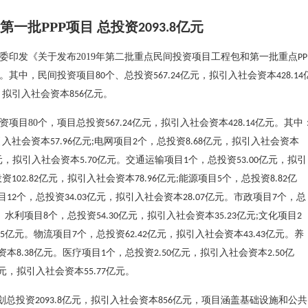
第一批
PPP
项目 总投资
亿元
2093.8
委印发《关于发布
2019
年第二批重点民间投资项目工程包和第一批重点
PP
。其中，民间投资项目
个、总投资
亿元，拟引入社会资本
80
567.24
428.14
，拟引入社会资本
亿元。
856
资项目
80
个，项目总投资
亿元，拟引入社会资本
亿元。其中
567.24
428.14
引入社会资本
亿元
电网项目
个，总投资
亿元，拟引入社会资本
57.96
;
2
8.68
元，拟引入社会资本
亿元。交通运输项目
个，总投资
亿元，拟引
5.70
1
53.00
投资
亿元，拟引入社会资本
亿元
能源项目
个，总投资
亿
102.82
78.96
;
5
8.82
目
个，总投资
亿元，拟引入社会资本
亿元。市政项目
个，总
12
34.03
28.07
7
。水利项目
个，总投资
亿元，拟引入社会资本
亿元
文化项目
8
54.30
35.23
;
2
亿元。物流项目
个，总投资
亿元，拟引入社会资本
亿元。养
65
7
62.42
43.43
资本
亿元。医疗项目
个，总投资
亿元，拟引入社会资本
亿
8.38
1
2.50
2.50
元，拟引入社会资本
亿元。
55.77
划总投资
亿元，拟引入社会资本
亿元，项目涵盖基础设施和公共
2093.8
856