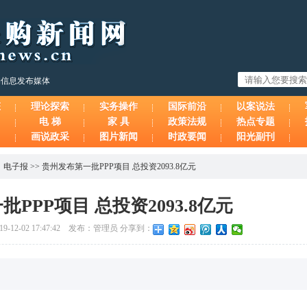
购信息发布媒体
态
理论探索
实务操作
国际前沿
以案说法
电 梯
家 具
政策法规
热点专题
画说政采
图片新闻
时政要闻
阳光副刊
、
电子报
>>
贵州发布第一批PPP项目 总投资2093.8亿元
PPP项目 总投资2093.8亿元
2-02 17:47:42 发布：管理员 分享到：