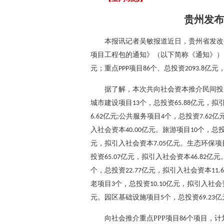
贵州发布
本报讯
记者吴敏报道
近日，贵州省发改
项目工程包的通知》（以下简称《通知》）
元；重点
项目
个、总投资
亿元
PPP
86
2093.8
据了解，本次共向社会资本推介民间投
城市建设项目
个，总投资
亿元，拟
13
65.88
亿元
公共服务项目
个，总投资
亿
6.62
;
4
7.62
入社会资本
亿元。旅游项目
个，总
40.00
10
元，拟引入社会资本
亿元。生态环保项
7.05
投资
亿元，拟引入社会资本
亿元
65.07
46.82
个，总投资
亿元，拟引入社会资本
22.77
11.
老项目
个，总投资
亿元，拟引入社会
3
10.10
元。园区基础设施项目
个，总投资
亿
5
69.23
向社会推介重点
PPP
项目
个项目，计
86