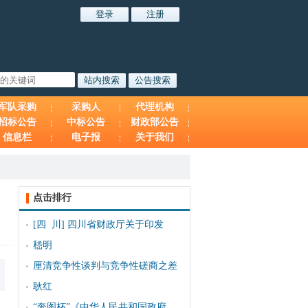
军队采购
采购人
代理机构
招标公告
中标公告
财政部公告
信息栏
电子报
关于我们
点击排行
[四 川]
四川省财政厅关于印发
嵇明
厘清竞争性谈判与竞争性磋商之差
耿红
“奔图杯”《中华人民共和国政府