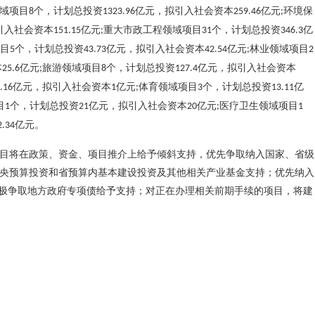
域项目
个，计划总投资
亿元，拟引入社会资本
亿元
环境保
8
1323.96
259.46
;
引入社会资本
亿元
重大市政工程领域项目
个，计划总投资
亿
151.15
;
31
346.3
目
个，计划总投资
亿元，拟引入社会资本
亿元
林业领域项目
5
43.73
42.54
;
2
本
亿元
旅游领域项目
个，计划总投资
亿元，拟引入社会资本
25.6
;
8
127.4
亿元，拟引入社会资本
亿元
体育领域项目
个，计划总投资
亿
.16
1
;
3
13.11
目
个，计划总投资
亿元，拟引入社会资本
亿元
医疗卫生领域项目
1
21
20
;
1
亿元。
2.34
目将在政策、资金、项目推介上给予倾斜支持，优先争取纳入国家、省级
央预算投资和省预算内基本建设投资及其他相关产业基金支持；优先纳入
积极争取地方政府专项债给予支持；对正在办理相关前期手续的项目，将建