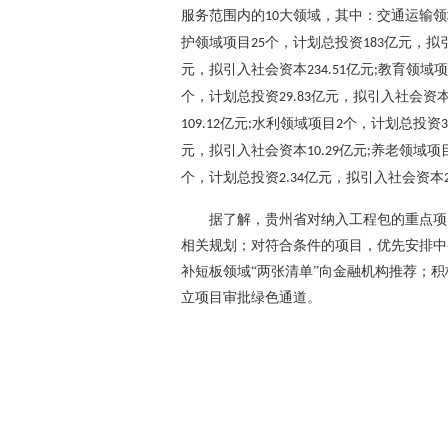
服务范围内的
大领域，其中：交通运输领
10
护领域项目
个，计划总投资
亿元，拟
25
183
元，拟引入社会资本
亿元
教育领域项
234.51
;
个，计划总投资
亿元，拟引入社会资
29.83
亿元
水利领域项目
个，计划总投资
109.12
;
2
3
元，拟引入社会资本
亿元
养老领域项
10.29
;
个，计划总投资
亿元，拟引入社会资本
2.34
据了解，贵州省对纳入工程包的重点项
相关规划；对符合条件的项目，优先安排中
补短板领域
“两张清单”向金融机构推荐；
立项目审批绿色通道。