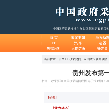
中国政府采购报社主办 财政部指定政府采
首 页
政采要闻
地方动
IT
汽 车
电 器
数据分析
人物访谈
曝光台
当前位置：
首页
>>
政采要闻
、
全国政采新闻联播
贵州发布第一批
栏目： 政采要闻,全国政采新闻联播,电子报 时间：2019-1
【摘要】
【业内动态】