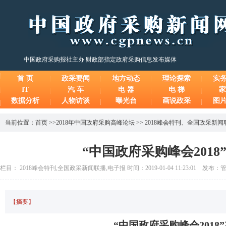
中国政府采购报社主办 财政部指定政府采购信息发布媒体
首 页
政采要闻
地方动态
理论探索
实
IT
汽 车
电 器
电 梯
家
数据分析
人物访谈
曝光台
画说政采
图
当前位置：
首页
>>
2018年中国政府采购高峰论坛
>>
2018峰会特刊
、
全国政采新闻
“中国政府采购峰会2018
栏目： 2018峰会特刊,全国政采新闻联播,电子报 时间：2019-01-04 11:23:01 发布
【摘要】
“中国政府采购峰会2018