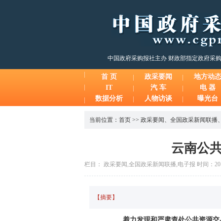
中国政府采购报社主办 财政部指定政府采
首 页
政采要闻
地方动
IT
汽 车
电 器
数据分析
人物访谈
曝光台
当前位置：
首页
>>
政采要闻
、
全国政采新闻联播
云南公共
栏目： 政采要闻,全国政采新闻联播,电子报 时间：2017-0
【摘要】
着力发现和严肃查处公共资源交