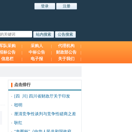
军队采购
采购人
代理机构
招标公告
中标公告
财政部公告
信息栏
电子报
关于我们
点击排行
[四 川]
四川省财政厅关于印发
嵇明
厘清竞争性谈判与竞争性磋商之差
耿红
“奔图杯”《中华人民共和国政府