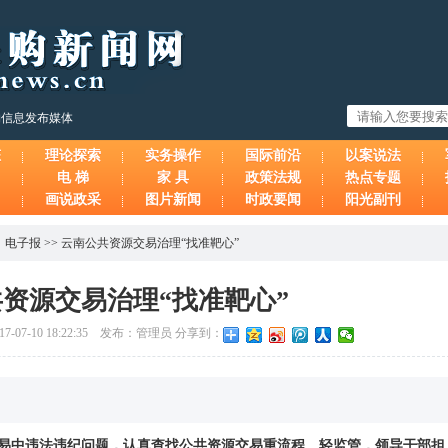
购信息发布媒体
态
理论探索
实务操作
国际前沿
以案说法
电 梯
家 具
政策法规
热点专题
画说政采
图片新闻
时政要闻
阳光副刊
、
电子报
>>
云南公共资源交易治理“找准靶心”
资源交易治理“找准靶心”
7-10 18:22:35 发布：管理员 分享到：
易中违法违纪问题，认真查找公共资源交易重流程、轻监管，领导干部担