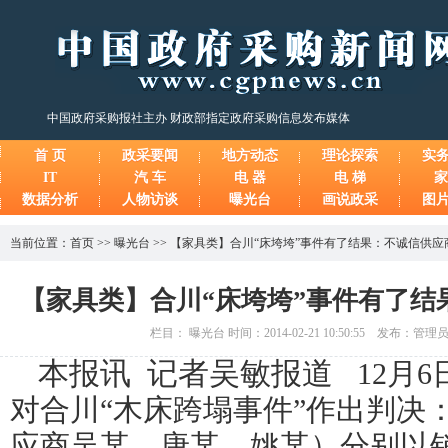
中国政府采购报社主办 财政部指定政府采购信息发布媒体
首 页
政采要闻
地方动态
理论探索
实
IT
汽 车
电 器
电 梯
家
数据分析
人物访谈
曝光台
画说政采
图
当前位置：
首页
>>
曝光台
>>
【家具类】合川“床垮垮”事件有了结果：不诚信供应
【家具类】合川“床垮垮”事件有了结
栏目： 曝光台 时间：2014-02-21 10:50:55 发布：管
本报讯
记者吴敏报道
12月6
对合川“木床跨塌事件”作出判决：
应商吴某、唐某、姚某）分别以