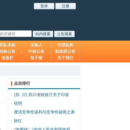
军队采购
采购人
代理机构
招标公告
中标公告
财政部公告
信息栏
电子报
关于我们
点击排行
[四 川]
四川省财政厅关于印发
嵇明
厘清竞争性谈判与竞争性磋商之差
耿红
“奔图杯”《中华人民共和国政府