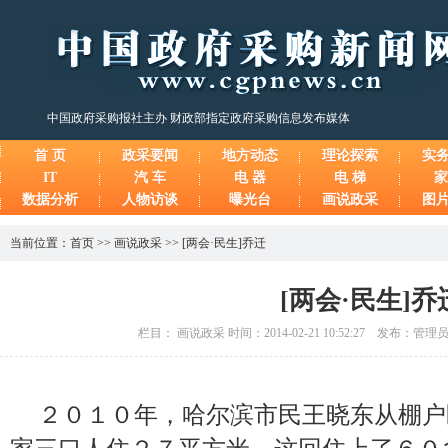
中国政府采购报社主办 财政部指定政府采购信息发布媒体
首 页
政采要闻
地方动态
理论探索
实
IT
汽 车
电 器
电 梯
家
数据分析
人物访谈
曝光台
画说政采
图
当前位置：
首页
>>
画说政采
>>
[两会·民生]乔迁
[两会·民生]乔
栏目： 画说政采 时间：2014-02-21 10:52:27 发布：管
２０１０年，哈尔滨市民王晓东从棚户