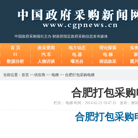
中国政府采购报社主办 财政部指定政府采购信息发布媒体
首 页
政采要闻
地方动态
理论探索
实
IT
汽 车
电 器
电 梯
家
数据分析
人物访谈
曝光台
画说政采
图
当前位置：
首页
>>
供应商
>>
电梯
>>
合肥打包采购电梯
合肥打包采购
栏目： 电梯 时间：2014-02-21 19:47:35 发布：
合肥打包采购