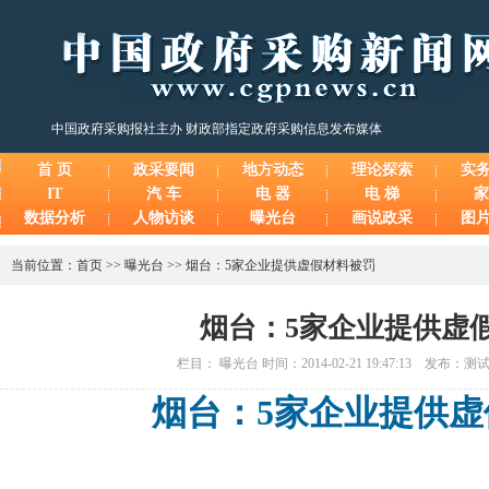
中国政府采购报社主办 财政部指定政府采购信息发布媒体
首 页
政采要闻
地方动态
理论探索
实
IT
汽 车
电 器
电 梯
家
数据分析
人物访谈
曝光台
画说政采
图
当前位置：
首页
>>
曝光台
>>
烟台：5家企业提供虚假材料被罚
烟台：5家企业提供虚
栏目： 曝光台 时间：2014-02-21 19:47:13 发布：
烟台：5家企业提供