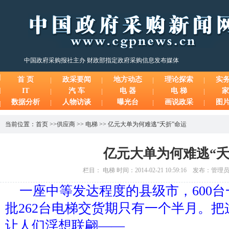
中国政府采购报社主办 财政部指定政府采购信息发布媒体
首 页
政采要闻
地方动态
理论探索
实
IT
汽 车
电 器
电 梯
家
数据分析
人物访谈
曝光台
画说政采
图
当前位置：
首页
>>
供应商
>>
电梯
>>
亿元大单为何难逃“夭折”命运
亿元大单为何难逃“夭
栏目： 电梯 时间：2014-02-21 10:59:16 发布：管
一座中等发达程度的县级市，600
批262台电梯交货期只有一个半月。
让人们浮想联翩——