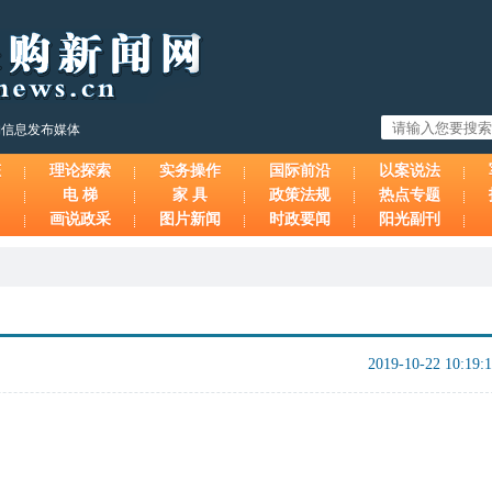
购信息发布媒体
态
理论探索
实务操作
国际前沿
以案说法
电 梯
家 具
政策法规
热点专题
画说政采
图片新闻
时政要闻
阳光副刊
2019-10-22 10:19: