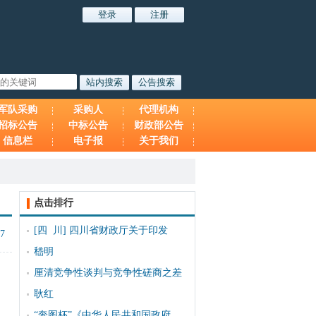
军队采购
采购人
代理机构
招标公告
中标公告
财政部公告
信息栏
电子报
关于我们
点击排行
[四 川]
四川省财政厅关于印发
17
嵇明
厘清竞争性谈判与竞争性磋商之差
耿红
“奔图杯”《中华人民共和国政府