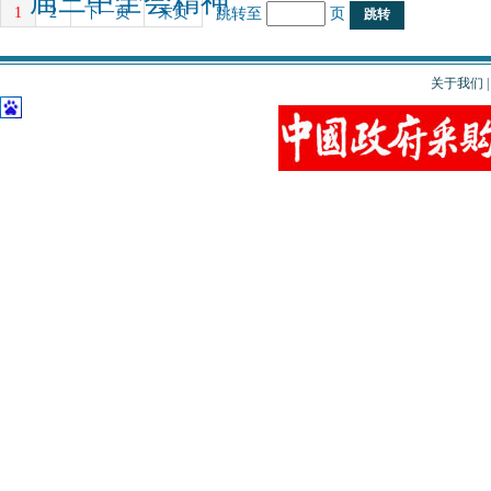
届三中全会精神
1
2
下一页
末页
跳转至
页
关于我们