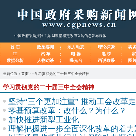
中国政府采购报社主办 财政部指定政府采购信息发布媒体
首 页
政采要闻
地方动态
理论探索
实
IT
汽 车
电 器
电 梯
家
数据分析
人物访谈
曝光台
画说政采
图
当前位置：
首页
>>
学习贯彻党的二十届三中全会精神
学习贯彻党的二十届三中全会精神
坚持“三个更加注重” 推动工会改革
零基预算改革：改什么？为什么？
加快推进新型工业化
理解把握进一步全面深化改革的着力