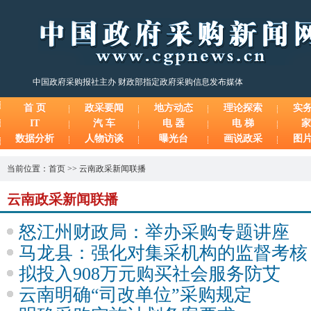
中国政府采购报社主办 财政部指定政府采购信息发布媒体
首 页
政采要闻
地方动态
理论探索
实
IT
汽 车
电 器
电 梯
家
数据分析
人物访谈
曝光台
画说政采
图
当前位置：
首页
>>
云南政采新闻联播
云南政采新闻联播
怒江州财政局：举办采购专题讲座
马龙县：强化对集采机构的监督考核
拟投入908万元购买社会服务防艾
云南明确“司改单位”采购规定