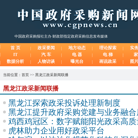
中国政府采购报社主办 财政部指定政府采购信息发布媒体
首 页
政采要闻
地方动态
理论探索
实
IT
汽 车
电 器
电 梯
家
数据分析
人物访谈
曝光台
画说政采
图
当前位置：
首页
>>
黑龙江政采新闻联播
黑龙江政采新闻联播
黑龙江探索政采投诉处理新制度
黑龙江提升政府采购党建与业务融合
鸡西鸡冠区：数字赋能阳光政采高质
虎林助力企业用好政采平台