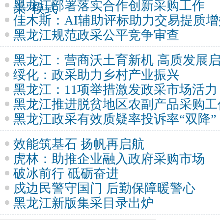
黑龙江部署落实合作创新采购工作
采”模式
佳木斯：AI辅助评标助力交易提质增
黑龙江规范政采公平竞争审查
黑龙江：营商沃土育新机 高质发展
绥化：政采助力乡村产业振兴
黑龙江：11项举措激发政采市场活力
黑龙江推进脱贫地区农副产品采购工
黑龙江政采有效质疑率投诉率“双降”
效能筑基石 扬帆再启航
虎林：助推企业融入政府采购市场
破冰前行 砥砺奋进
戍边民警守国门 后勤保障暖警心
黑龙江新版集采目录出炉