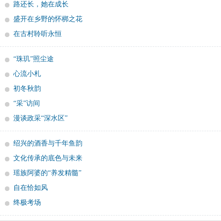
路还长，她在成长
盛开在乡野的怀梆之花
在古村聆听永恒
“珠玑”照尘途
心流小札
初冬秋韵
“采”访间
漫谈政采“深水区”
绍兴的酒香与千年鱼韵
文化传承的底色与未来
瑶族阿婆的“养发精髓”
自在恰如风
终极考场