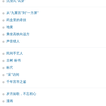
沉浸式“试穿”
从“九重宫”到“一方屏”
药盒里的牵挂
地黄
乘坐高铁向远方
声音猎人
民间手艺人
古树·标书
标尺
“采”访间
千年宫市之鉴
岁月如歌，不忘初心
漫画