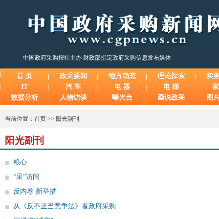
中国政府采购报社主办 财政部指定政府采购信息发布媒体
首 页
政采要闻
地方动态
理论探索
实
IT
汽 车
电 器
电 梯
家
数据分析
人物访谈
曝光台
画说政采
图
当前位置：
首页
>>
阳光副刊
阳光副刊
粮心
“采”访间
反内卷 新举措
从《反不正当竞争法》看政府采购